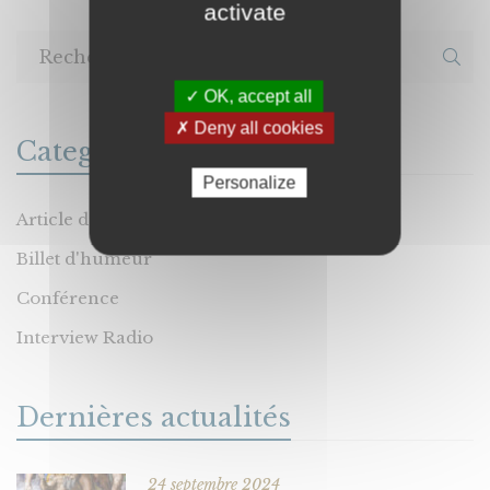
activate
✓ OK, accept all
✗ Deny all cookies
Categories
Personalize
Article de Presse
Billet d'humeur
Conférence
Interview Radio
Dernières actualités
24 septembre 2024