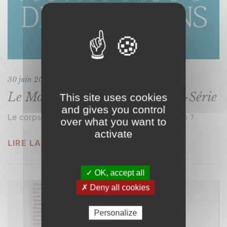
30 juin 2018
Le Monde des Religions – Hors-Série
This site uses cookies
and gives you control
Le corps et le sacré… Miroir ou ombre du divin ?
over what you want to
activate
LIRE LA SUITE
✓ OK, accept all
✗ Deny all cookies
Personalize