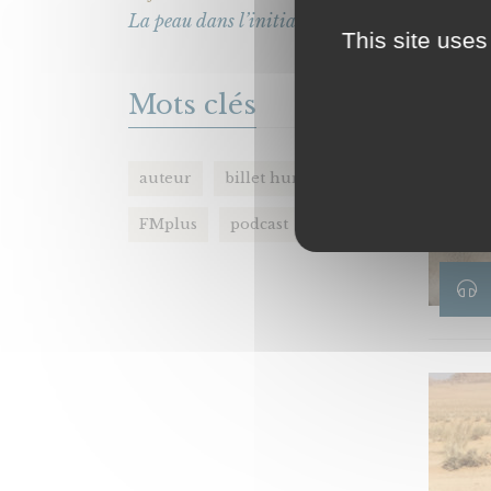
La peau dans l’initiation
This site uses
Mots clés
auteur
billet humeur
FMplus
podcast