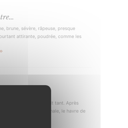
utre…
une, brune, sévère, râpeuse, presque
ourtant attirante, poudrée, comme les
arine blanche et fine qu’un souffle léger
 livre
t instant que l’on attendait tant. Après
journée pourtant bien banale, le havre de
silence, celui où l’on se glisse […]