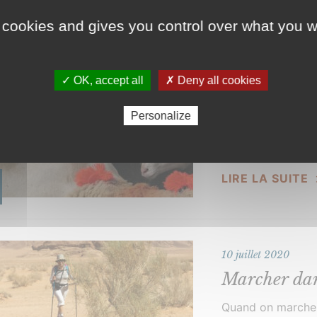
 cookies and gives you control over what you w
22 juillet 2020
✓ OK, accept all
✗ Deny all cookies
La draille d
Personalize
Ils sont là. Posé
dessine une vaste 
entité laineuse a
LIRE LA SUITE
et qui change […]
10 juillet 2020
Marcher dan
Quand on marche t