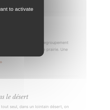
ant to activate
es sonnailles
s à fleur de coteau. Leur regroupement
tache claire sur la verte prairie. Une
ux contours arrondis, vaguement ondulante
s le désert
out seul, dans un lointain désert, on