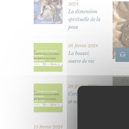
2024
La dimension
spirituelle de la
peau
26 février 2024
La beauté,
source de vie
26 février 2024
Cerveau, arbre
et nature
15 février 2024