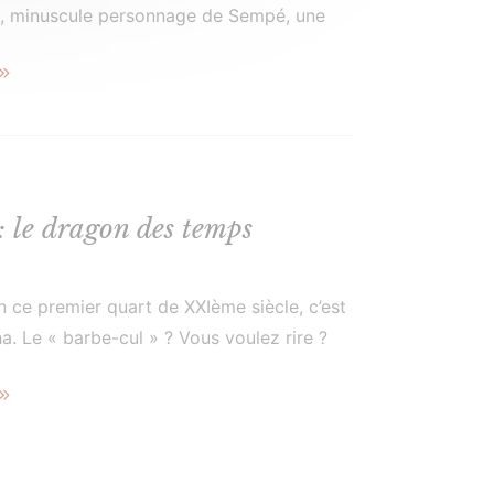
», minuscule personnage de Sempé, une
rchemin, un soupir suspendu dans une
: le dragon des temps
n ce premier quart de XXIème siècle, c’est
a. Le « barbe-cul » ? Vous voulez rire ?
, d’un commun absolument affligeant.
, […]