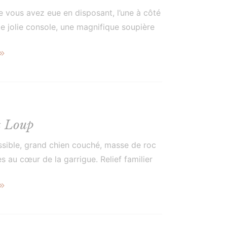
ée vous avez eue en disposant, l’une à côté
tte jolie console, une magnifique soupière
VIIIe et ce vase en cristal, rare […]
t Loup
passible, grand chien couché, masse de roc
s au cœur de la garrigue. Relief familier
ère des planeurs, il veille […]