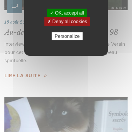
✓ OK, accept all
✗ Deny all cookies
18 août 2020
Au-delà du miroir Radio Id FM 98
Personalize
Interview Joëlle Verain Un grand merci à Joëlle Verain
pour cet échange dans les profondeurs de la peau
spirituelle.
LIRE LA SUITE