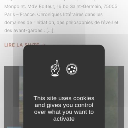
Monpoint. MdV Editeur, 16 bd Saint-Germain, 75005
Paris – France. Chroniques littéraires dans les
domaines de l’initiation, des philosophies de l’éveil et
des avant-gardes : […]
LIRE LA SUITE
This site uses cookies
and gives you control
over what you want to
activate