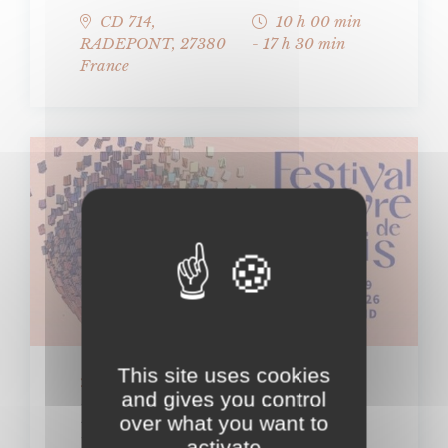
CD 714,
10 h 00 min
RADEPONT
,
27380
- 17 h 30 min
France
This site uses cookies
18 AVRIL
and gives you control
Festival du livre de
over what you want to
Paris 2026 : rencontre
activate