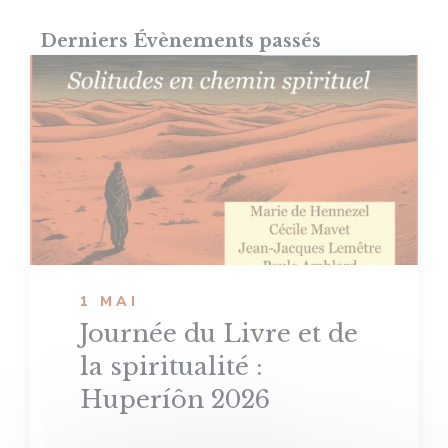
de
et
Sélectionnez
vu
une
Derniers Évènements passés
navi
date.
É
de
vues
Évèn
1 MAI
Journée du Livre et de
la spiritualité :
Huperíôn 2026