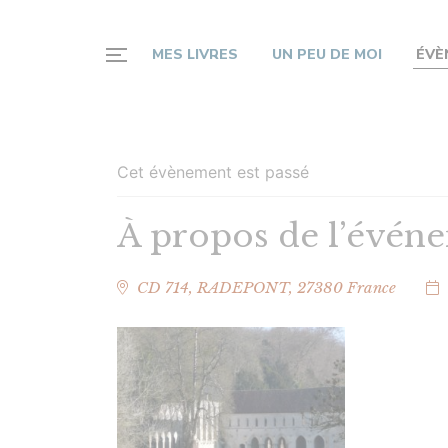
MES LIVRES
UN PEU DE MOI
ÉVÈ
Journée du 
Cet évènement est passé
À propos de l’évén
CD 714,
RADEPONT
,
27380
France