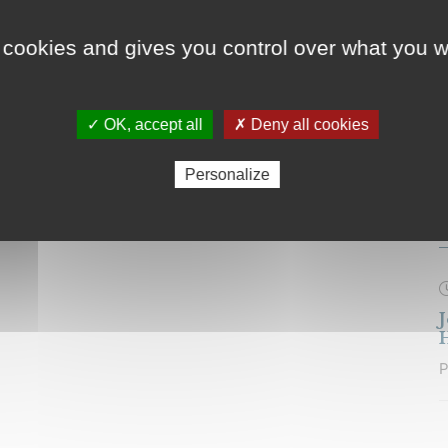
1
ADEPONT
,
27380
France
m
 cookies and gives you control over what you w
S
h
✓ OK, accept all
✗ Deny all cookies
c
Personalize
J