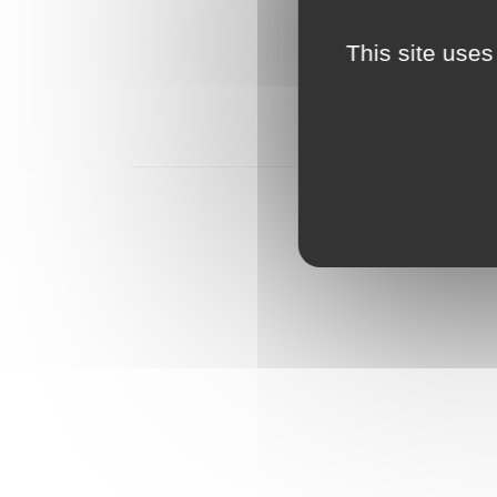
CD 714,
R
This site uses