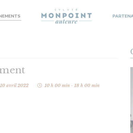
NEMENTS
PARTENA
10 AVRIL
Livre et de la S
Huperion
ement
10 avril 2022
10 h 00 min - 18 h 00 min