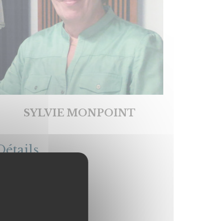
SYLVIE MONPOINT
Détails
ate:
10 avril 2022
Temps: