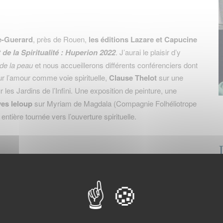
e-
Guerard
, près de Rouen,
les
éditions Lazare et Capucine
de la Spiritualité : Huperion 2022
. J’aurai le plaisir d’y
 de la peau
et nous accueillerons différents conférenciers dont
r l’amour comme voie spirituelle,
Clause Thelot
sur une
r les Jardins de l’Infini. Une exposition de peinture, une
es leloup
sur Myriam de Magdala (Compagnie Folhéliotrope
ntière tournée vers l’ouverture spirituelle.
D