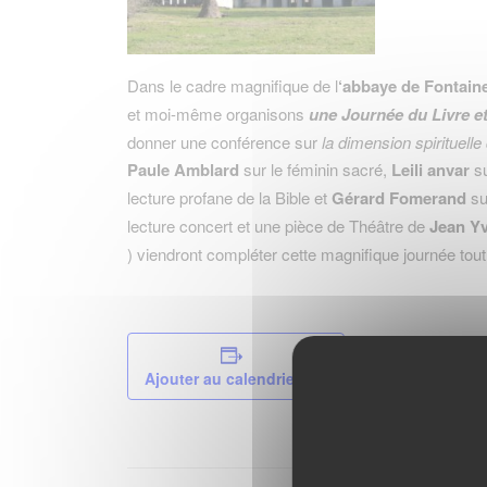
Dans le cadre magnifique de l
‘abbaye de Fontain
et moi-même organisons
une Journée du Livre et 
donner une conférence sur
la dimension spirituelle
Paule Amblard
sur le féminin sacré,
Leili anvar
su
lecture profane de la Bible et
Gérard Fomerand
su
lecture concert et une pièce de Théâtre de
Jean Yv
) viendront compléter cette magnifique journée tout e
Ajouter au calendrier