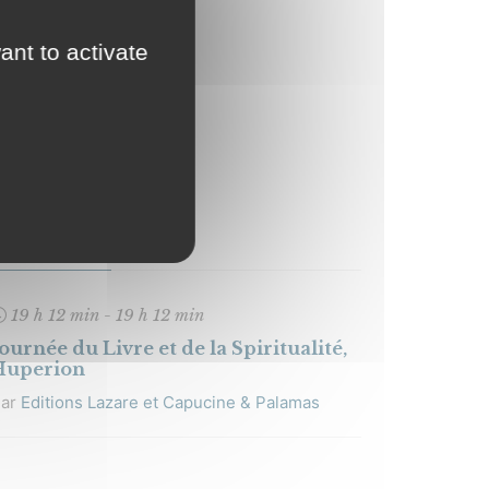
0 h 00 min - 18 h 00
in
ant to activate
ite internet:
ttps://www.lazare-
apucine.com/huperion/
Horaires
19 h 12 min - 19 h 12 min
ournée du Livre et de la Spiritualité,
Huperion
Par
Editions Lazare et Capucine & Palamas