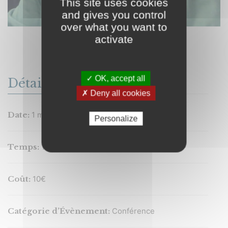
This site uses cookies
and gives you control
over what you want to
activate
SYLVIE MONPOINT
✓ OK, accept all
Détails
✗ Deny all cookies
Date:
1 mai 2024
Personalize
Temps:
16 h 30 min - 17 h 30 min
Coût:
10€
Catégorie d’Évènement:
Conférence