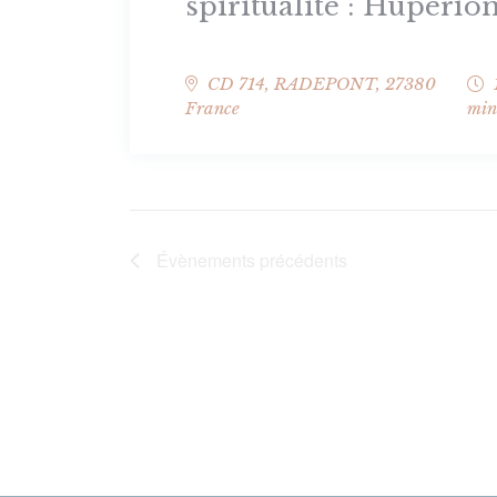
spiritualité : Huperíô
CD 714,
RADEPONT
,
27380
France
min
Évènements
précédents