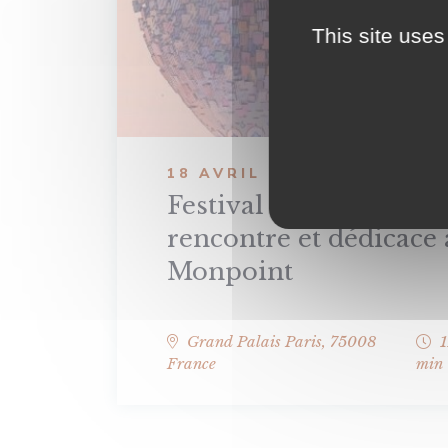
This site uses
18 AVRIL
Festival du livre de Pa
rencontre et dédicace 
Monpoint
Grand Palais
Paris
,
75008
1
France
min