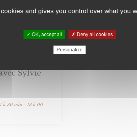
 cookies and gives you control over what you w
✓ OK, accept all
✗ Deny all cookies
Personalize
ris 2026 :
avec Sylvie
1 h 30 min - 13 h 00