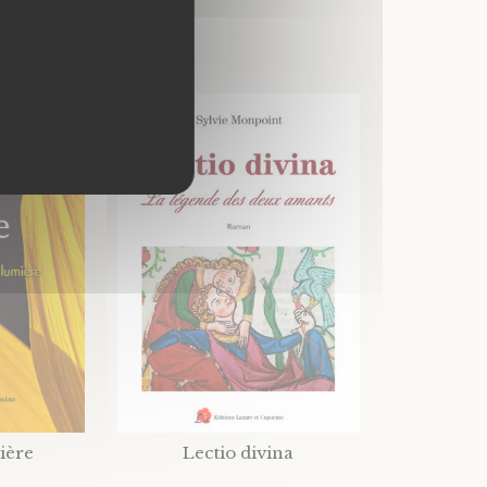
ière
Lectio divina
La pea