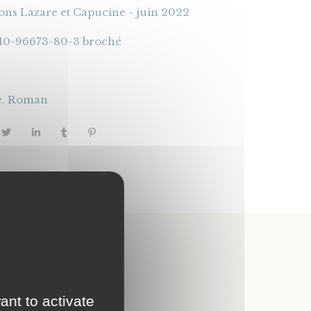
ions Lazare et Capucine - juin 2022
10-96673-80-3 broché
e
,
Roman
r
ant to activate