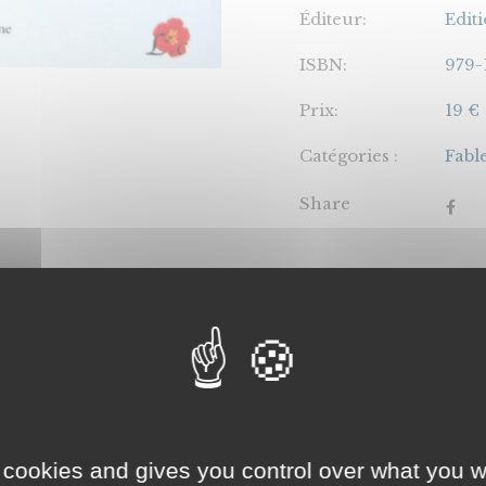
Éditeur:
Edit
ISBN:
979-
Prix:
19 €
Catégories :
Fabl
Share
Rencontrer l’auteu
 cookies and gives you control over what you w