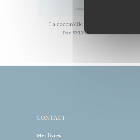
La coccin’elle qui rêvait de voyage
Par
SYLVIE MONPOINT
CONTACT
Mes livres