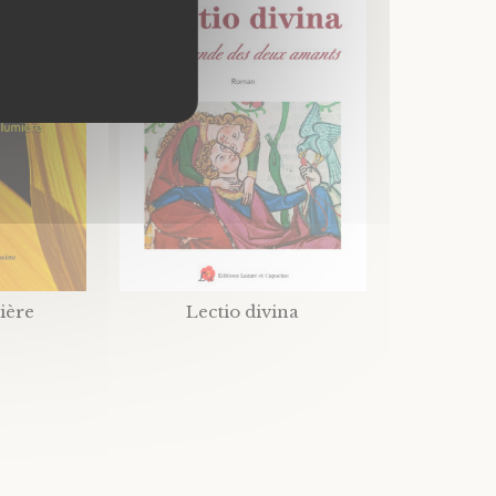
ière
Lectio divina
La coccin’